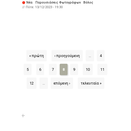
Νέα
·
Παρουσιάσεις Φωτογράφων
·
Βόλος
// Πότε:
13/12/2023 - 19:30
« πρώτη
‹ προηγούμενη
…
4
5
6
7
8
9
10
11
12
…
επόμενη ›
τελευταία »