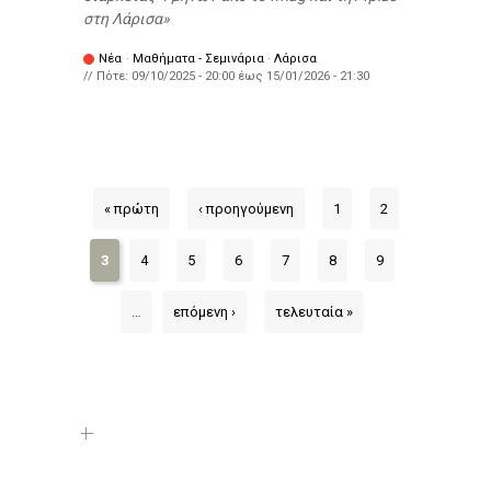
στη Λάρισα
Νέα
·
Μαθήματα - Σεμινάρια
·
Λάρισα
// Πότε:
09/10/2025 - 20:00
έως
15/01/2026 - 21:30
« πρώτη
‹ προηγούμενη
1
2
3
4
5
6
7
8
9
…
επόμενη ›
τελευταία »