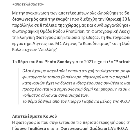
αποτελέσματα
Με την ανακοίνωση των αποτελεσμάτων ολοκληρώθηκε το
5ο
διαγωνισμός από την έναρξη
) που διεξήχθη την
Κυριακή 30 
παράλληλα σε
8 πόλεις της χώρας
μας και συνδιοργανώθηκε 
Φωτογραφική Ομάδα Ρόδου PhotOrion, τη Φωτογραφική Λέσχη
τη Ελληνική Φωτογραφική Εταιρεία Πρέβεζας, τη Φωτογραφι
εργαστήρι Αίγινας του Μ.Σ.Αίγινας "ο Καποδίστριας" και η 
Καλλιτεχνών "Απελλής".
Το
θέμα
του
5ου Photo Sunday
για το 2021 είχε τίτλο
"Portrai
Όλοι έχουμε ασχοληθεί κάποια στιγμή τουλάχιστον, με φω
φωτογραφία τοπίου (landscape, cityscape) και τις παραλ
κατηγοριών έχει να δώσει ενδιαφέρουσες συνθέσεις και 
προσφέρονται για σημειολογική δομή και μπορούν να συν
νοήματος αλλά και συναισθημάτων.
Το θέμα δόθηκε από τον Γιώργο Γκαβάγια μέλος της Φ.Ο.
Αποτελέσματα Κοινού
Η φωτογραφία που συγκέντρωσε τις περισσότερες ψήφους στο
Γίωργο Γκαβάγια
από τη
Φωτογραφική Ομάδα art.A’s Φ.Ο.Α
.