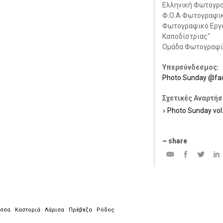
Ελληνική Φωτογρα
Φ.Ο.Α Φωτογραφική
Φωτογραφικό Εργα
Καποδίστριας"
Ομάδα Φωτογραφία
Υπερσύνδεσμος:
Photo Sunday @fa
Σχετικές Αναρτήσ
Photo Sunday vol
~ share
εσσα
·
Καστοριά
·
Λάρισα
·
Πρέβεζα
·
Ρόδος