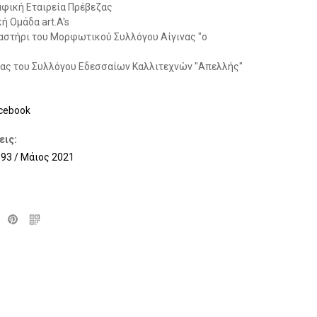
φική Εταιρεία Πρέβεζας
 Ομάδα art.A's
στήρι του Μορφωτικού Συλλόγου Αίγινας "ο
ς του Συλλόγου Εδεσσαίων Καλλιτεχνών "Απελλής"
cebook
εις:
.93 / Μάιος 2021