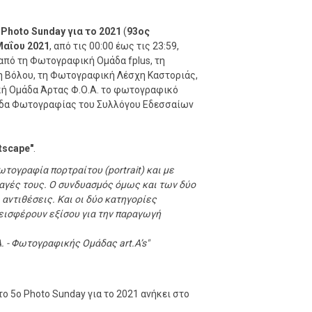
 Photo Sunday για το 2021
(
93ος
Μαΐου 2021
, από τις 00:00 έως τις 23:59,
από τη Φωτογραφική Ομάδα fplus, τη
 Βόλου, τη Φωτογραφική Λέσχη Καστοριάς,
κή Ομάδα Άρτας Φ.Ο.Α. το φωτογραφικό
Ομάδα Φωτογραφίας του Συλλόγου Εδεσσαίων
tscape"
.
τογραφία πορτραίτου (portrait) και με
λαγές τους. Ο συνδυασμός όμως και των δύο
αντιθέσεις. Και οι δύο κατηγορίες
εισφέρουν εξίσου για την παραγωγή
Α. - Φωτογραφικής Ομάδας art.A’s"
 5ο Photo Sunday για το 2021 ανήκει στo