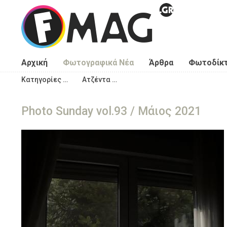
Παράκαμψη προς το κυρίως περιεχόμενο
Αρχική
Φωτογραφικά Νέα
Άρθρα
Φωτοδίκ
Κατηγορίες …
Ατζέντα …
Photo Sunday vol.93 / Μάιος 2021