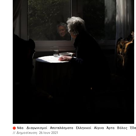
Νέα
·
Διαγωνισμοί
·
Αποτελέσματα
·
Ελληνικοί
·
Αίγινα
·
Άρτα
·
Βόλος
·
Έδ
// Δημοσίευση:
26 Ιουν 2021