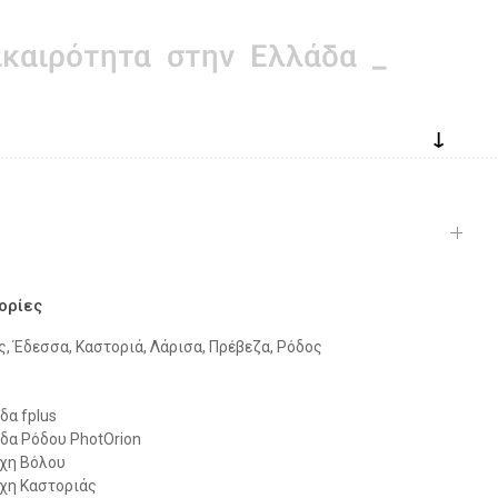
↓
ορίες
ς, Έδεσσα, Καστοριά, Λάρισα, Πρέβεζα, Ρόδος
α fplus
α Ρόδου PhotOrion
χη Βόλου
χη Καστοριάς