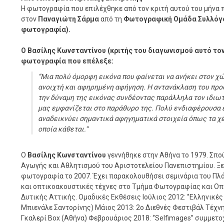
Η φωτογραφία που επιλέχθηκε από τον κριτή αυτού του μήνα 
στον
Παναγιώτη Σάρμα
από τη
Φωτογραφική Ομάδα Συλλόγο
φωτογραφία).
Ο Βασίλης Κωνσταντίνου (κριτής του διαγωνισμού αυτό τον
φωτογραφία που επέλεξε:
“Μια πολύ όμορφη εικόνα που φαίνεται να ανήκει στον 
ανοιχτή και αφηρημένη αφήγηση. Η αντανάκλαση του προ
την δύναμη της εικόνας συνδέοντας παράλληλα τον ιδιω
μας εμφανίζεται στο παράθυρο της. Πολύ ενδιαφέρουσα 
αναδεικνύει σημαντικά αφηγηματικά στοιχεία όπως τα χέ
οποία κάθεται.“
Ο
Βασίλης Κωνσταντίνου
γεννήθηκε στην Αθήνα το 1979. Σπ
Αγωγής και Αθλητισμού του Αριστοτελείου Πανεπιστημίου. Ξε
φωτογραφία το 2007. Έχει παρακολουθήσει σεμινάρια του Π
και οπτικοακουστικές τέχνες στο Τμήμα Φωτογραφίας και Ο
Δυτικής Αττικής. Ομαδικές Εκθέσεις Ιούλιος 2012: ‘’Ελληνικέ
Μπιενάλε Σαντορίνης) Μάιος 2013: 2ο Διεθνές Φεστιβάλ Τέχνης
Γκαλερί Box (Αθήνα) Φεβρουάριος 2018: ‘’Selfimages’’ συμμετοχ