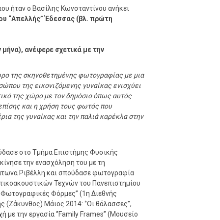
που ήταν ο Βασίλης Κωνσταντίνου ανήκει
υ “Απελλής” Έδεσσας (βλ. πρώτη
 μήνα), ανέφερε σχετικά με την
χώρο της σκηνοθετημένης φωτογραφίας με μια
σώπου της εικονιζόμενης γυναίκας ενισχύει
τικό της χώρο με τον δημόσιο όπως αυτός
επίσης και η χρήση τους φωτός που
ρια της γυναίκας και την παλιά καρέκλα στην
ούδασε στο Τμήμα Επιστήμης Φυσικής
κίνησε την ενασχόληση του με τη
λάτωνα Ριβέλλη και σπούδασε φωτογραφία
πτικοακουστικών Τεχνών του Πανεπιστημίου
ς Φωτογραφικές Φόρμες’’ (1η Διεθνής
 (Ζάκυνθος) Μάιος 2014: ‘’Οι θάλασσες’’,
ή με την εργασία ‘’Family Frames’’ (Μουσείο