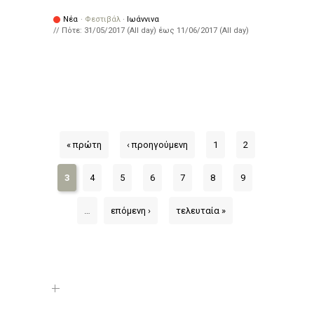
Νέα
·
Φεστιβάλ
·
Ιωάννινα
// Πότε:
31/05/2017 (All day)
έως
11/06/2017 (All day)
« πρώτη
‹ προηγούμενη
1
2
3
4
5
6
7
8
9
…
επόμενη ›
τελευταία »