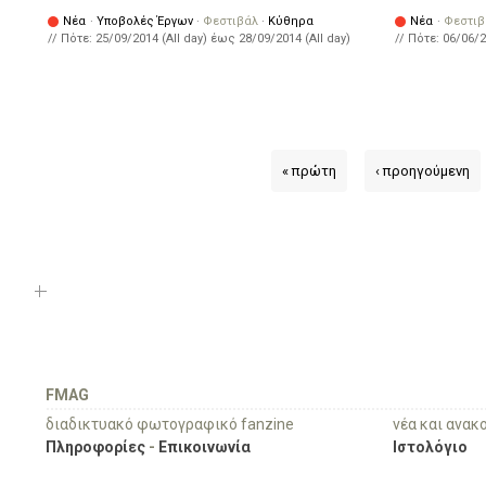
Νέα
·
Υποβολές Έργων
·
Φεστιβάλ
·
Κύθηρα
Νέα
·
Φεστιβ
// Πότε:
25/09/2014 (All day)
έως
28/09/2014 (All day)
// Πότε:
06/06/2
« πρώτη
‹ προηγούμενη
FMAG
διαδικτυακό φωτογραφικό fanzine
νέα και ανακ
Πληροφορίες
-
Επικοινωνία
Ιστολόγιο