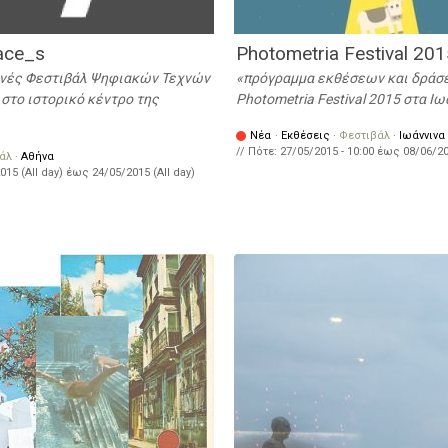
ace_s
Photometria Festival 20
θνές Φεστιβάλ Ψηφιακών Τεχνών
πρόγραμμα εκθέσεων και δράσ
στο ιστορικό κέντρο της
Photometria Festival 2015 στα Ιω
Νέα
·
Εκθέσεις
·
Φεστιβάλ
·
Ιωάννινα
// Πότε:
27/05/2015 - 10:00
έως
08/06/20
άλ
·
Αθήνα
015 (All day)
έως
24/05/2015 (All day)