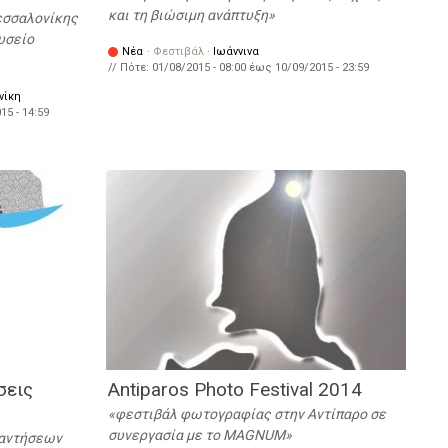
και τη βιώσιμη ανάπτυξη
Θεσσαλονίκης
υσείο
Νέα
·
Φεστιβάλ
·
Ιωάννινα
// Πότε:
01/08/2015 - 08:00
έως
10/09/2015 - 23:59
νίκη
15 - 14:59
σεις
Antiparos Photo Festival 2014
φεστιβάλ φωτογραφίας στην Αντίπαρο σε
συνεργασία με τo MAGNUM
αντήσεων