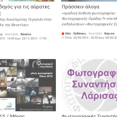
δηγός για τις αόρατες
Πράσσειν άλογα
ς
ομαδική έκθεση φωτογραφίας 
Φωτογραφικής Ομάδας f+ στα πλ
της Αικατερίνης Γεγησιάν στην
εκδηλώσεων «Φωτογραφικές Συ
λε της Βενετίας
Νέα
·
Εκθέσεις
·
Φεστιβάλ
·
Λάρισα
ις
·
Φεστιβάλ
·
Βενετία
// Πότε:
25/04/2015 - 20:00
έως
04/05/20
015 - 10:00
έως
23/11/2015 - 17:59
15 / Μήνας
Φωτογραφικές Συναντή