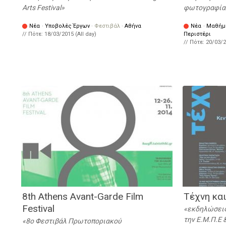
Arts Festival
φωτογραφίας 
Νέα
·
Υποβολές Έργων
·
Φεστιβάλ
·
Αθήνα
Νέα
·
Μαθήμα
// Πότε:
18/03/2015 (All day)
Περιστέρι
// Πότε:
20/03/2
8th Athens Avant-­Garde Film
Τέχνη κα
Festival
εκδηλώσεις
την Ε.Μ.Π.Ε
8ο Φεστιβάλ Πρωτοποριακού