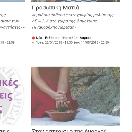
Προσωπική Ματιά
της
ομαδική έκθεση φωτογραφίας μελών της
αίσια των
ΛΕ.Φ.Κ.Κ στο χώρο της Δημοτικής
ναντήσεις»
Πινακοθήκης Λάρισας
Νέα
·
Εκθέσεις
·
Φεστιβάλ
·
Λάρισα
15 - 22:59
// Πότε:
25/04/2015 - 19:30
έως
11/05/2015 - 20:59
σεις
Στον αστερισμό της Αμοργού