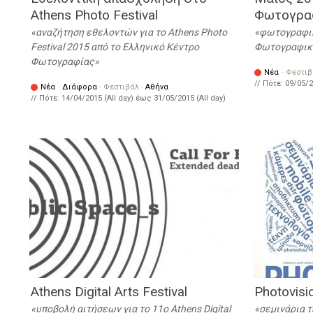
Athens Photo Festival
Φωτογρα
αναζήτηση εθελοντών για το Athens Photo
φωτογραφικ
Festival 2015 από το Ελληνικό Κέντρο
Φωτογραφική
Φωτογραφίας
Νέα
·
Φεστιβ
// Πότε:
09/05/2
Νέα
·
Διάφορα
·
Φεστιβάλ
·
Αθήνα
// Πότε:
14/04/2015 (All day)
έως
31/05/2015 (All day)
Athens Digital Arts Festival
Photovisi
υποβολή αιτήσεων για το 11ο Athens Digital
σεμινάρια τ