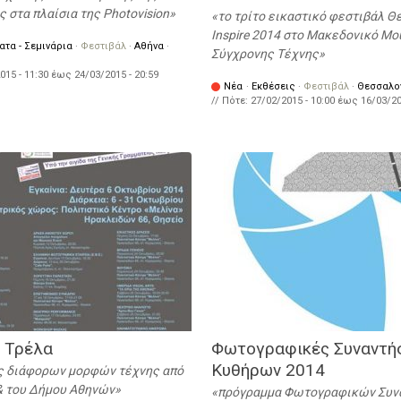
στα πλαίσια της Photovision
το τρίτο εικαστικό φεστιβάλ 
Inspire 2014 στο Μακεδονικό Μο
τα - Σεμινάρια
·
Φεστιβάλ
·
Αθήνα
·
Σύγχρονης Τέχνης
015 - 11:30
έως
24/03/2015 - 20:59
Νέα
·
Εκθέσεις
·
Φεστιβάλ
·
Θεσσαλο
// Πότε:
27/02/2015 - 10:00
έως
16/03/20
ι Τρέλα
Φωτογραφικές Συναντή
Κυθήρων 2014
 διάφορων μορφών τέχνης από
 & του Δήμου Αθηνών
πρόγραμμα Φωτογραφικών Συν