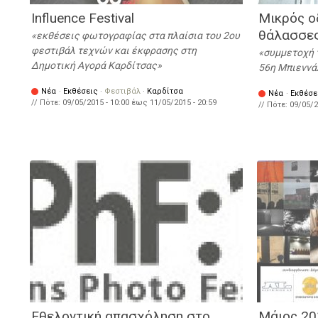
Influence Festival
Μικρός ο
θάλασσε
εκθέσεις φωτογραφίας στα πλαίσια του 2ου
φεστιβάλ τεχνών και έκφρασης στη
συμμετοχή 
Δημοτική Αγορά Καρδίτσας
56η Μπιεννά
Νέα
·
Εκθέσεις
·
Φεστιβάλ
·
Καρδίτσα
Νέα
·
Εκθέσε
// Πότε:
09/05/2015 - 10:00
έως
11/05/2015 - 20:59
// Πότε:
09/05/2
Εθελοντική απασχόληση στο
Μάιος 20