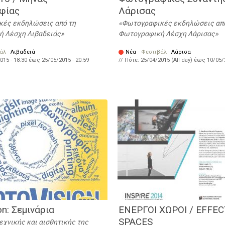
φίας
Λάρισας
ές εκδηλώσεις από τη
Φωτογραφικές εκδηλώσεις απ
 Λέσχη Λιβαδειάς
Φωτογραφική Λέσχη Λάρισας
άλ
·
Λιβαδειά
Νέα
·
Φεστιβάλ
·
Λάρισα
015 - 18:30
έως
25/05/2015 - 20:59
// Πότε:
25/04/2015 (All day)
έως
10/05/
on: Σεμινάρια
EΝΕΡΓΟΙ ΧΩΡΟΙ / EFFEC
SPACES
εχνικής και αισθητικής της