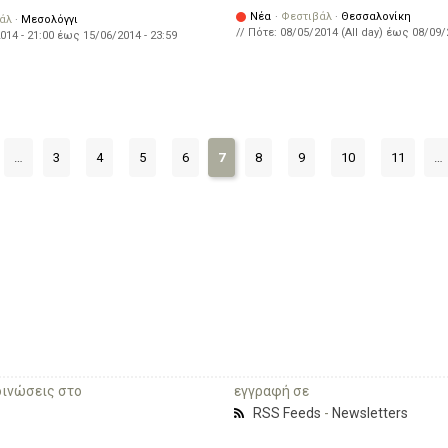
Νέα
·
Φεστιβάλ
·
Θεσσαλονίκη
άλ
·
Μεσολόγγι
// Πότε:
08/05/2014 (All day)
έως
08/09/
014 - 21:00
έως
15/06/2014 - 23:59
…
3
4
5
6
7
8
9
10
11
…
οινώσεις στο
εγγραφή σε
RSS Feeds
-
Newsletters