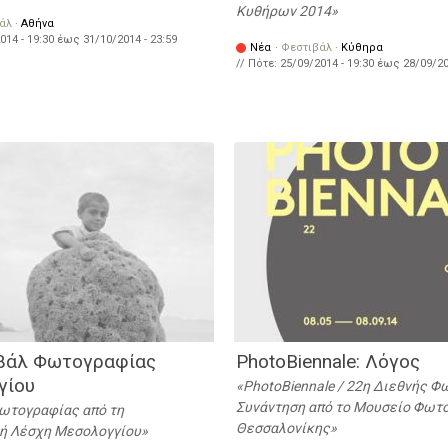
Κυθήρων 2014
άλ
·
Αθήνα
014 - 19:30
έως
31/10/2014 - 23:59
Νέα
·
Φεστιβάλ
·
Κύθηρα
// Πότε:
25/09/2014 - 19:30
έως
28/09/20
βάλ Φωτογραφίας
PhotoBiennale: Λόγος
γίου
PhotoΒiennale / 22η Διεθνής 
Συνάντηση από το Μουσείο Φωτ
ωτογραφίας από τη
Θεσσαλονίκης
ή Λέσχη Μεσολογγίου