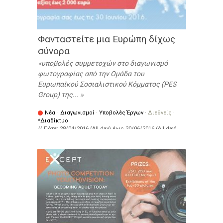
Φανταστείτε μια Ευρώπη δίχως
σύνορα
υποβολές συμμετοχών στο διαγωνισμό
φωτογραφίας από την Ομάδα του
Ευρωπαϊκού Σοσιαλιστικού Κόμματος (PES
Group) της...
Νέα
·
Διαγωνισμοί
·
Υποβολές Έργων
·
Διεθνείς
·
*Διαδίκτυο
// Πότε:
28/04/2016 (All day)
έως
30/06/2016 (All day)