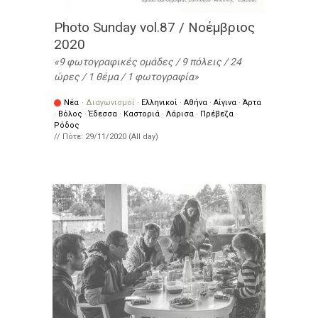
Photo Sunday vol.87 / Νοέμβριος
2020
9 φωτογραφικές ομάδες / 9 πόλεις / 24
ώρες / 1 θέμα / 1 φωτογραφία
Νέα
·
Διαγωνισμοί
·
Ελληνικοί
·
Αθήνα
·
Αίγινα
·
Άρτα
·
Βόλος
·
Έδεσσα
·
Καστοριά
·
Λάρισα
·
Πρέβεζα
·
Ρόδος
// Πότε:
29/11/2020 (All day)