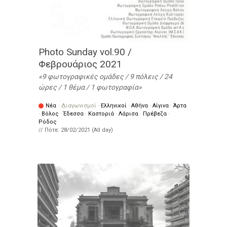
Photo Sunday vol.90 /
Φεβρουάριος 2021
9 φωτογραφικές ομάδες / 9 πόλεις / 24
ώρες / 1 θέμα / 1 φωτογραφία
Νέα
·
Διαγωνισμοί
·
Ελληνικοί
·
Αθήνα
·
Αίγινα
·
Άρτα
·
Βόλος
·
Έδεσσα
·
Καστοριά
·
Λάρισα
·
Πρέβεζα
·
Ρόδος
// Πότε:
28/02/2021 (All day)