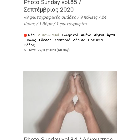
Photo Sunday vol.85 /
Σεπτέμβριος 2020
9 φωτογραφικές ομάδες / 9 πόλεις / 24
ώρες / 1 θέμα / 1 φωτογραφία
Νέα
·
Διαγωνισμοί
·
Ελληνικοί
·
Αθήνα
·
Αίγινα
·
Άρτα
·
Βόλος
·
Έδεσσα
·
Καστοριά
·
Λάρισα
·
Πρέβεζα
·
Ρόδος
// Πότε:
27/09/2020 (All day)
Photo Sunday vol.84 / Αύγουστος