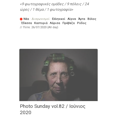
9 φωτογραφικές ομάδες / 9 πόλεις / 24
ώρες / 1 θέμα / 1 φωτογραφία
Νέα
·
Διαγωνισμοί
·
Ελληνικοί
·
Αίγινα
·
Άρτα
·
Βόλος
·
Έδεσσα
·
Καστοριά
·
Λάρισα
·
Πρέβεζα
·
Ρόδος
// Πότε:
26/07/2020 (All day)
Photo Sunday vol.82 / Ιούνιος
2020