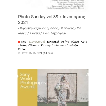
Photo Sunday vol.89 / Ιανουάριος
2021
9 φωτογραφικές ομάδες / 9 πόλεις / 24
ώρες / 1 θέμα / 1 φωτογραφία
Νέα
·
Διαγωνισμοί
·
Ελληνικοί
·
Αθήνα
·
Αίγινα
·
Άρτα
·
Βόλος
·
Έδεσσα
·
Καστοριά
·
Λάρισα
·
Πρέβεζα
·
Ρόδος
// Πότε:
31/01/2021 (All day)