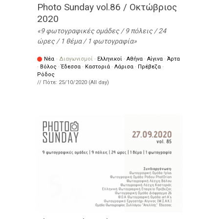
Photo Sunday vol.86 / Οκτώβριος
2020
9 φωτογραφικές ομάδες / 9 πόλεις / 24
ώρες / 1 θέμα / 1 φωτογραφία
Νέα
·
Διαγωνισμοί
·
Ελληνικοί
·
Αθήνα
·
Αίγινα
·
Άρτα
·
Βόλος
·
Έδεσσα
·
Καστοριά
·
Λάρισα
·
Πρέβεζα
·
Ρόδος
// Πότε:
25/10/2020 (All day)