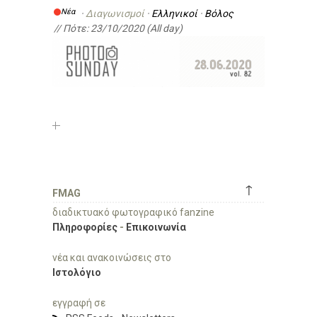
Νέα
·
Διαγωνισμοί
·
Ελληνικοί
·
Βόλος
// Πότε:
23/10/2020 (All day)
Σελίδες
↑
Photo Sunday vol.82 / Ιούνιος
FMAG
2020
διαδικτυακό φωτογραφικό fanzine
9 φωτογραφικές ομάδες / 9 πόλεις / 24
Πληροφορίες
-
Επικοινωνία
ώρες / 1 θέμα / 1 φωτογραφία
νέα και ανακοινώσεις στο
Νέα
·
Διαγωνισμοί
·
Ελληνικοί
·
Αίγινα
·
Άρτα
·
Βόλος
Ιστολόγιο
·
Έδεσσα
·
Καστοριά
·
Λάρισα
·
Πρέβεζα
·
Ρόδος
// Πότε:
28/06/2020 (All day)
εγγραφή σε