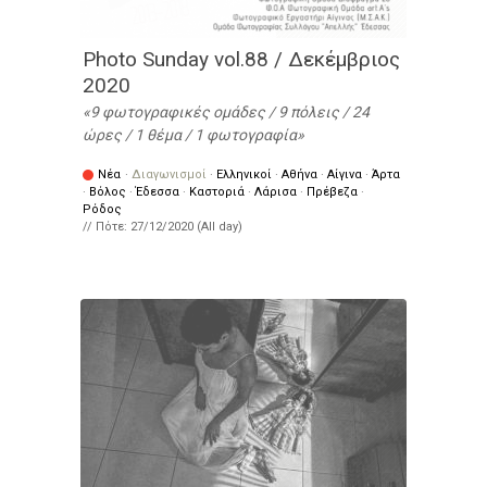
Photo Sunday vol.88 / Δεκέμβριος
2020
9 φωτογραφικές ομάδες / 9 πόλεις / 24
ώρες / 1 θέμα / 1 φωτογραφία
Νέα
·
Διαγωνισμοί
·
Ελληνικοί
·
Αθήνα
·
Αίγινα
·
Άρτα
·
Βόλος
·
Έδεσσα
·
Καστοριά
·
Λάρισα
·
Πρέβεζα
·
Ρόδος
// Πότε:
27/12/2020 (All day)