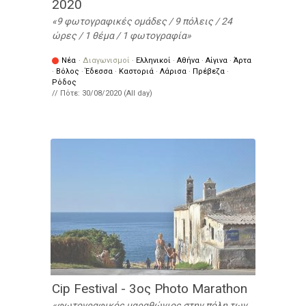
2020
9 φωτογραφικές ομάδες / 9 πόλεις / 24
ώρες / 1 θέμα / 1 φωτογραφία
Νέα
·
Διαγωνισμοί
·
Ελληνικοί
·
Αθήνα
·
Αίγινα
·
Άρτα
·
Βόλος
·
Έδεσσα
·
Καστοριά
·
Λάρισα
·
Πρέβεζα
·
Ρόδος
// Πότε:
30/08/2020 (All day)
Cip Festival - 3ος Photo Marathon
φωτογραφικός μαραθώνιος στην πόλη των