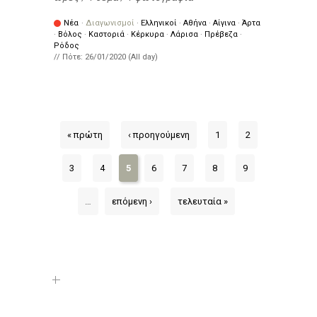
Νέα
·
Διαγωνισμοί
·
Ελληνικοί
·
Αθήνα
·
Αίγινα
·
Άρτα
·
Βόλος
·
Καστοριά
·
Κέρκυρα
·
Λάρισα
·
Πρέβεζα
·
Ρόδος
// Πότε:
26/01/2020 (All day)
« πρώτη
‹ προηγούμενη
1
2
3
4
5
6
7
8
9
…
επόμενη ›
τελευταία »