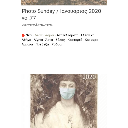
Photo Sunday / Ιανουάριος 2020
vol.77
αποτελέσματα
Νέα
·
Διαγωνισμοί
·
Αποτελέσματα
·
Ελληνικοί
·
Αθήνα
·
Αίγινα
·
Άρτα
·
Βόλος
·
Καστοριά
·
Κέρκυρα
·
Λάρισα
·
Πρέβεζα
·
Ρόδος