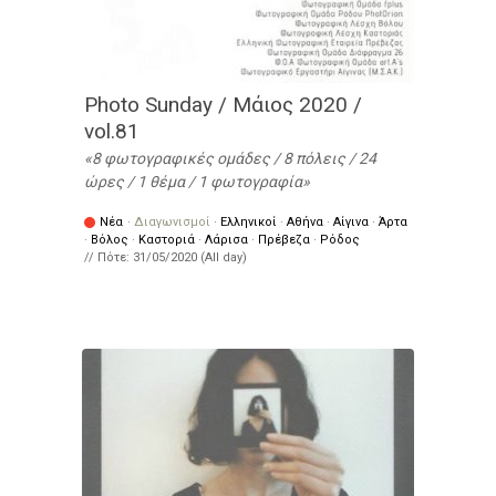
Photo Sunday / Μάιος 2020 /
vol.81
8 φωτογραφικές ομάδες / 8 πόλεις / 24
ώρες / 1 θέμα / 1 φωτογραφία
Νέα
·
Διαγωνισμοί
·
Ελληνικοί
·
Αθήνα
·
Αίγινα
·
Άρτα
·
Βόλος
·
Καστοριά
·
Λάρισα
·
Πρέβεζα
·
Ρόδος
// Πότε:
31/05/2020 (All day)