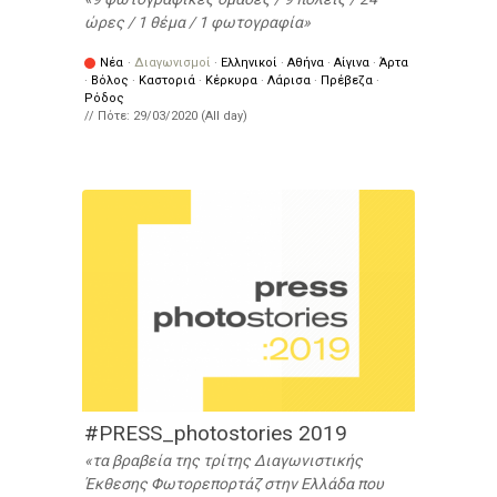
ώρες / 1 θέμα / 1 φωτογραφία
Νέα
·
Διαγωνισμοί
·
Ελληνικοί
·
Αθήνα
·
Αίγινα
·
Άρτα
·
Βόλος
·
Καστοριά
·
Κέρκυρα
·
Λάρισα
·
Πρέβεζα
·
Ρόδος
// Πότε:
29/03/2020 (All day)
#PRESS_photostories 2019
τα βραβεία της τρίτης Διαγωνιστικής
Έκθεσης Φωτορεπορτάζ στην Ελλάδα που