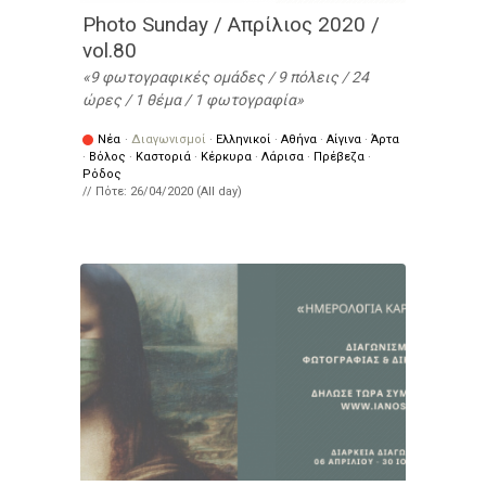
Photo Sunday / Απρίλιος 2020 /
vol.80
9 φωτογραφικές ομάδες / 9 πόλεις / 24
ώρες / 1 θέμα / 1 φωτογραφία
Νέα
·
Διαγωνισμοί
·
Ελληνικοί
·
Αθήνα
·
Αίγινα
·
Άρτα
·
Βόλος
·
Καστοριά
·
Κέρκυρα
·
Λάρισα
·
Πρέβεζα
·
Ρόδος
// Πότε:
26/04/2020 (All day)