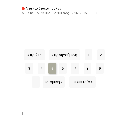
Νέα
·
Εκθέσεις
·
Βόλος
// Πότε:
07/02/2025 - 20:00
έως
12/02/2025 - 11:00
« πρώτη
‹ προηγούμενη
1
2
3
4
5
6
7
8
9
…
επόμενη ›
τελευταία »