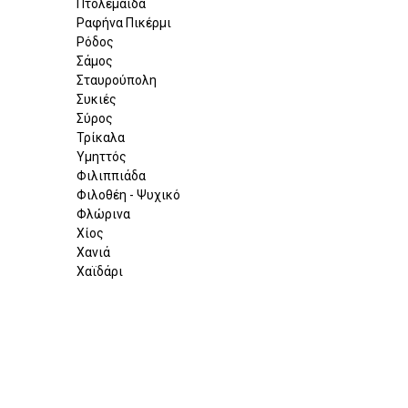
Πτολεμαΐδα
Ραφήνα Πικέρμι
Ρόδος
Σάμος
Σταυρούπολη
Συκιές
Σύρος
Τρίκαλα
Υμηττός
Φιλιππιάδα
Φιλοθέη - Ψυχικό
Φλώρινα
Χίος
Χανιά
Χαϊδάρι