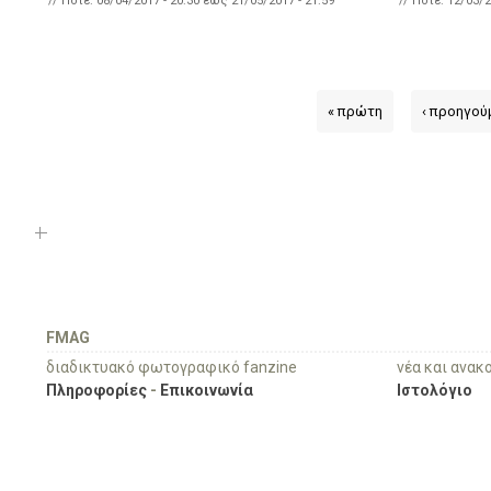
// Πότε:
08/04/2017 - 20:30
έως
21/05/2017 - 21:59
// Πότε:
12/03/2
« πρώτη
‹ προηγού
FMAG
διαδικτυακό φωτογραφικό fanzine
νέα και ανακ
Πληροφορίες
-
Επικοινωνία
Ιστολόγιο