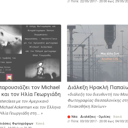
// Πότε:
22/05/2017 - 20:00
έως
29/05/20
παρουσιάζει τον Michael
Διάλεξη Ηρακλή Παπαϊ
 και τον Ηλία Γεωργιάδη
διάλεξη του διευθυντή του Μο
Φωτογραφίας Θεσσαλονίκης στη
terclass με τον Αμερικανό
Πινακοθήκη Χανίων
ichael Ackerman και τον Έλληνα
λία Γεωργιάδη στη...
Νέα
·
Διαλέξεις - Ομιλίες
·
Χανιά
// Πότε:
03/03/2017 - 20:00
έως
04/03/20
σιάσεις Φωτογράφων
·
Χανιά