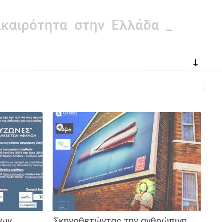
↓
των
Σκηνοθετώντας την ανθρώπινη