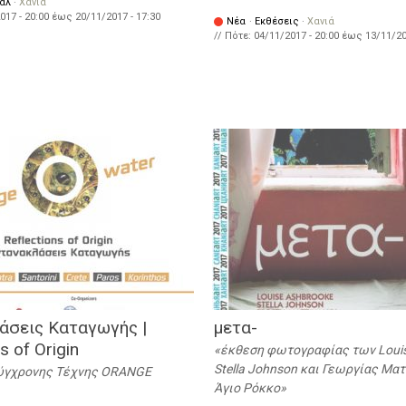
άλ
·
Χανιά
017 - 20:00
έως
20/11/2017 - 17:30
Νέα
·
Εκθέσεις
·
Χανιά
// Πότε:
04/11/2017 - 20:00
έως
13/11/20
άσεις Καταγωγής |
μετα-
s of Origin
έκθεση φωτογραφίας των Louis
Stella Johnson και Γεωργίας Μα
ύγχρονης Τέχνης ORANGE
Άγιο Ρόκκο