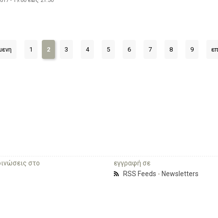
017 -
19:00
έως
21:30
μενη
1
2
3
4
5
6
7
8
9
επ
οινώσεις στο
εγγραφή σε
RSS Feeds
-
Newsletters