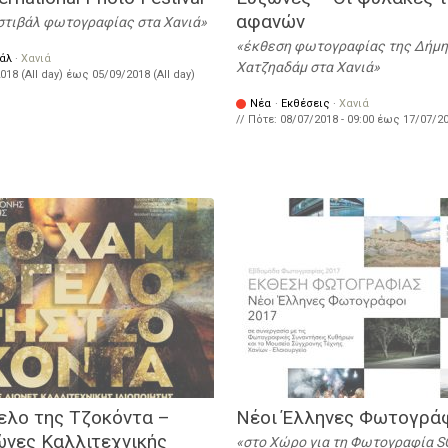
αφανών
στιβάλ φωτογραφίας στα Χανιά
έκθεση φωτογραφίας της Δήμ
άλ
·
Χανιά
Χατζηαδάμ στα Χανιά
018 (All day)
έως
05/09/2018 (All day)
Νέα
·
Εκθέσεις
·
Χανιά
// Πότε:
08/07/2018 - 09:00
έως
17/07/20
ελο της Τζοκόντα –
Νέοι Έλληνες Φωτογρά
ώνες Καλλιτεχνικής
στο Χώρο για τη Φωτογραφία 