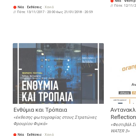
Νέα
·
Φεστιβ
// Πότε:
12/11/2
Νέα
·
Εκθέσεις
·
Χανιά
// Πότε:
13/11/2017 - 20:00
έως
21/01/2018 - 20:59
Ενθύμια και Τρόπαια
Αντανακλ
Reflection
έκθεσης φωτογραφίας στους Στρατώνες
Φρουρίου Φιρκά
Φεστιβάλ Σ
WATER 3
Νέα
·
Εκθέσεις
·
Χανιά