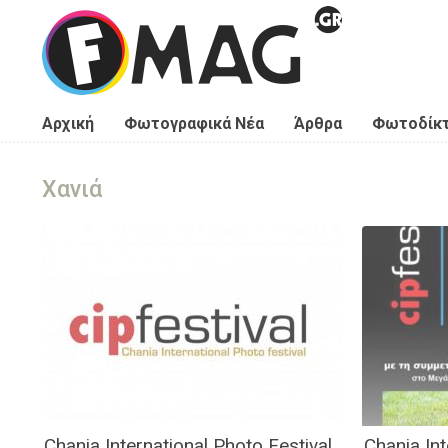
Παράκαμψη προς το κυρίως περιεχόμενο
Αρχική
Φωτογραφικά Νέα
Άρθρα
Φωτοδίκ
Χανιά
Σελίδες
Chania International Photo Festival
Chania Int