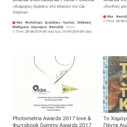
διάφορες δράσεις στο πλαίσιο του Cip
διεθνές φε
Festival
Νέα
·
Φεστιβ
// Πότε:
28/08/2
Νέα
·
Workshops
·
Διαλέξεις - Ομιλίες
·
Εκθέσεις
·
Μαθήματα - Σεμινάρια
·
Φεστιβάλ
·
Χανιά
// Πότε:
28/08/2018 (All day)
έως
05/09/2018 (All day)
Photometria Awards 2017 love &
Το Χαμόγ
Φωτοbook Dummy Awards 2017
Πέντε Αι