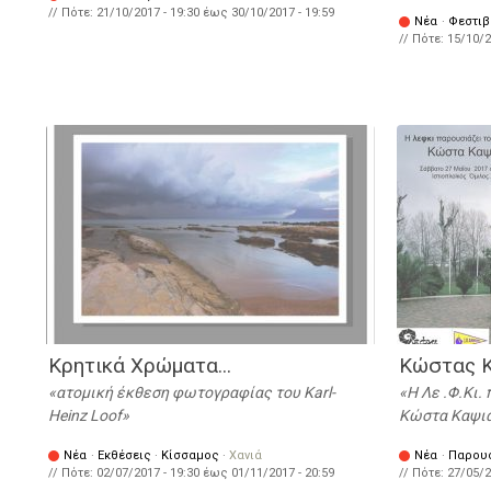
// Πότε:
21/10/2017 - 19:30
έως
30/10/2017 - 19:59
Νέα
·
Φεστιβ
// Πότε:
15/10/2
Κρητικά Χρώματα...
Κώστας 
ατομική έκθεση φωτογραφίας του Karl-
Η Λε .Φ.Κι.
Heinz Loof
Κώστα Καψι
Νέα
·
Εκθέσεις
·
Κίσσαμος
·
Χανιά
Νέα
·
Παρου
// Πότε:
02/07/2017 - 19:30
έως
01/11/2017 - 20:59
// Πότε:
27/05/2