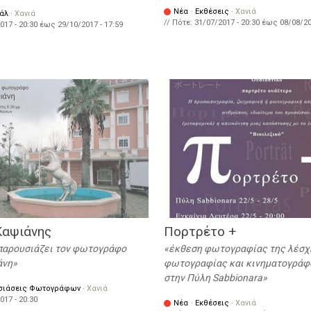
Νέα
·
Εκθέσεις
·
Χανιά
άλ
·
Χανιά
// Πότε:
31/07/2017 - 20:30
έως
08/08/20
017 - 20:30
έως
29/10/2017 - 17:59
Καψιάνης
Πορτρέτο +
 παρουσιάζει τον φωτογράφο
έκθεση φωτογραφίας της λέσχ
άνη
φωτογραφίας και κινηματογράφ
στην Πύλη Sabbionara
σιάσεις Φωτογράφων
·
Χανιά
017 - 20:30
Νέα
·
Εκθέσεις
·
Χανιά