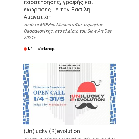
παρατήρησης, γραφής και
έκφρασης με τον Βασίλη
Αμανατίδη
από το MOMus-Μουσείο Φωτογραφίας
Θεσσαλονίκης, στο πλαίσιο του Slow Art Day
2021
Νέα
·
Workshops
// Πότε:
10/04/2021 -
18:00
έως
21:00
(Un)lucky (R)evolution
διαγωνισμός φωτογραφίας από το φεστιβάλ