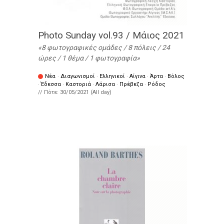
Photo Sunday vol.93 / Μάιος 2021
8 φωτογραφικές ομάδες / 8 πόλεις / 24
ώρες / 1 θέμα / 1 φωτογραφία
Νέα
·
Διαγωνισμοί
·
Ελληνικοί
·
Αίγινα
·
Άρτα
·
Βόλος
·
Έδεσσα
·
Καστοριά
·
Λάρισα
·
Πρέβεζα
·
Ρόδος
// Πότε:
30/05/2021 (All day)