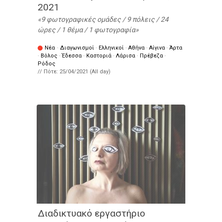
2021
9 φωτογραφικές ομάδες / 9 πόλεις / 24
ώρες / 1 θέμα / 1 φωτογραφία
Νέα
·
Διαγωνισμοί
·
Ελληνικοί
·
Αθήνα
·
Αίγινα
·
Άρτα
·
Βόλος
·
Έδεσσα
·
Καστοριά
·
Λάρισα
·
Πρέβεζα
·
Ρόδος
// Πότε:
25/04/2021 (All day)
Διαδικτυακό εργαστήριο