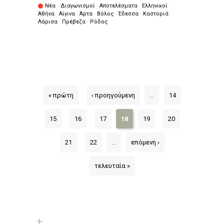
Νέα
·
Διαγωνισμοί
·
Αποτελέσματα
·
Ελληνικοί
·
Αθήνα
·
Αίγινα
·
Άρτα
·
Βόλος
·
Έδεσσα
·
Καστοριά
·
Λάρισα
·
Πρέβεζα
·
Ρόδος
« πρώτη
‹ προηγούμενη
…
14
15
16
17
18
19
20
21
22
…
επόμενη ›
τελευταία »