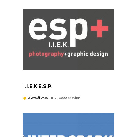
Ι.Ι.Ε.Κ E.S.P.
Φωτοδίκτυο
· ΙΕΚ · Θεσσαλονίκη