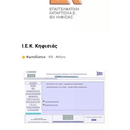
Ι.Ε.Κ. Κηφισιάς
Φωτοδίκτυο
· ΙΕΚ · Αθήνα