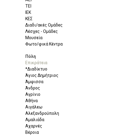
ΤΕΙ
ΙΕΚ
ΚΕΣ
Διαδι/ακές Ομάδες
Λέσχες - Ομάδες
Μουσεία
Φωτο/φικά Κέντρα
Πόλη
Επικράτεια
*Διαδίκτυο
Άγιος Δημήτριος
Άμφισσα
Άνδρος
Αγρίνιο
Αθήνα
Αιγάλεω
Αλεξανδρούπολη
Αμαλιάδα
Αχαρνές
Βέροια