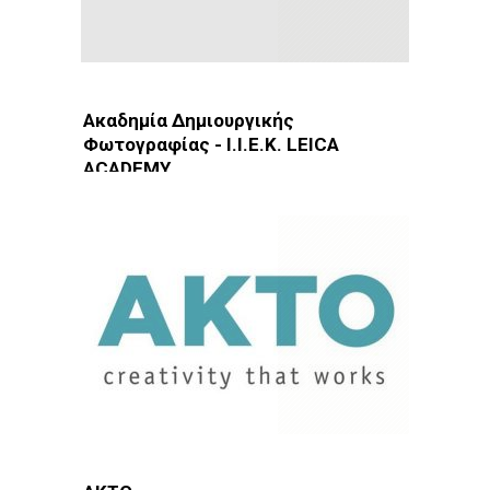
Ακαδημία Δημιουργικής
Φωτογραφίας - Ι.Ι.Ε.Κ. LEICA
ACADEMY
Φωτοδίκτυο
· ΙΕΚ · Αθήνα · Υμηττός