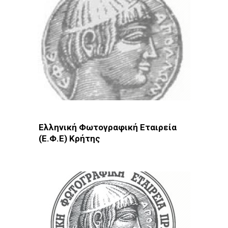
Ελληνική Φωτογραφική Εταιρεία
(Ε.Φ.Ε) Κρήτης
Φωτοδίκτυο
· Λέσχες - Ομάδες · Ηράκλειο