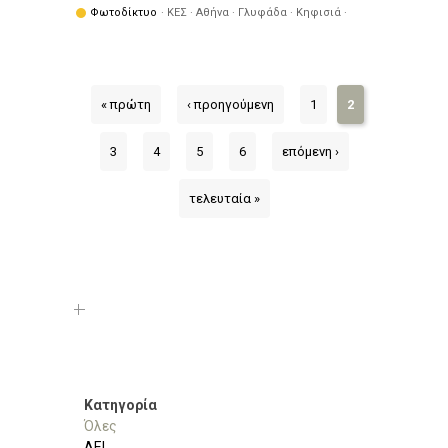
Φωτοδίκτυο
· ΚΕΣ · Αθήνα · Γλυφάδα · Κηφισιά ·
Πειραιάς · Φιλοθέη - Ψυχικό
« πρώτη
‹ προηγούμενη
1
2
3
4
5
6
επόμενη ›
τελευταία »
Κατηγορία
Όλες
ΑΕΙ