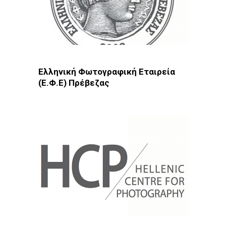
Ελληνική Φωτογραφική Εταιρεία
(Ε.Φ.Ε) Πρέβεζας
Φωτοδίκτυο
· Λέσχες - Ομάδες · Πρέβεζα