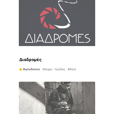
Διαδρομές
Φωτοδίκτυο
· Λέσχες - Ομάδες · Αθήνα